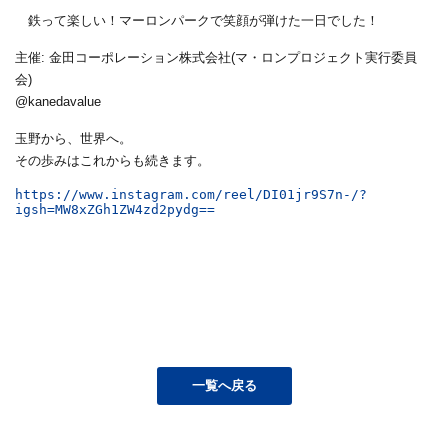
鉄って楽しい！マーロンパークで笑顔が弾けた一日でした！
主催: 金田コーポレーション株式会社(マ・ロンプロジェクト実行委員
会)
@kanedavalue
玉野から、世界へ。
その歩みはこれからも続きます。
https://www.instagram.com/reel/DI01jr9S7n-/?
igsh=MW8xZGh1ZW4zd2pydg==
一覧へ戻る