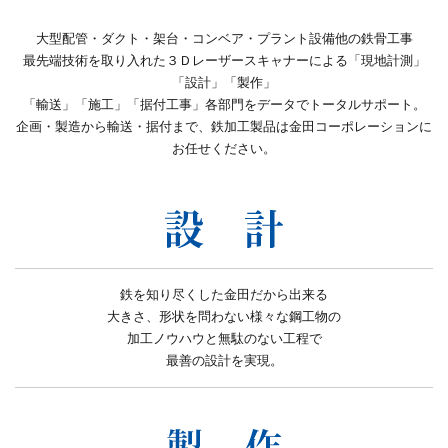
大型配管・ダクト・架台・コンベア・プラント設備他の鉄骨工事
最先端技術を取り入れた３Ｄレーザースキャナーによる「現地計測」
「設計」「製作」
「輸送」「施工」「据付工事」各部門をデータでトータルサポート。
企画・製造から輸送・据付まで、鉄加工製品は金田コーポレーションに
お任せください。
鉄を知り尽くした金田だから出来る
大きさ、形状を問わない様々な鋼工物の
加工ノウハウと無駄のない工程で
最善の設計を実現。