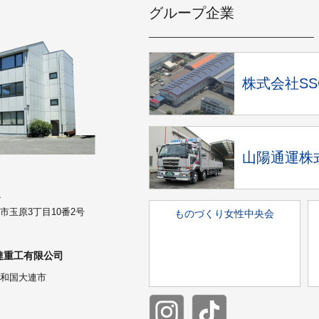
グループ企業
株式会社S
山陽通運株
4
市玉原3丁目10番2号
ものづくり女性中央会
達重工有限公司
和国大連市