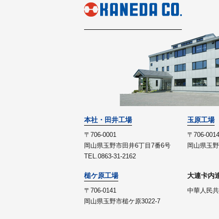
本社・田井工場
玉原工場
〒706-0001
〒706-001
岡山県玉野市田井6丁目7番6号
岡山県玉野
TEL.0863-31-2162
槌ケ原工場
大連卡内
〒706-0141
中華人民共
岡山県玉野市槌ケ原3022-7