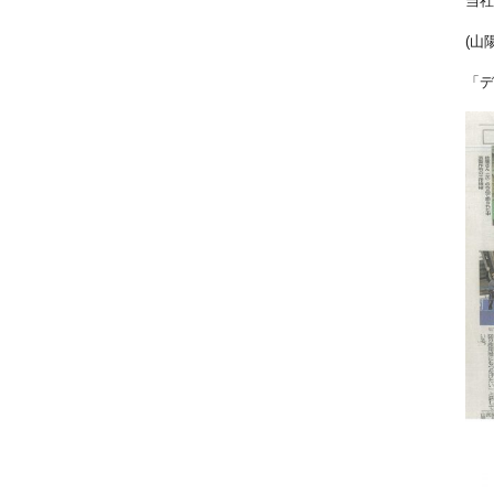
当社
(山
「デ